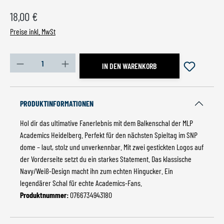
Regulärer Preis:
18,00 €
Preise inkl. MwSt
Produkt Anzahl: Gib den gewünschten Wert ein oder benutz
IN DEN WARENKORB
PRODUKTINFORMATIONEN
Hol dir das ultimative Fanerlebnis mit dem Balkenschal der MLP
Academics Heidelberg. Perfekt für den nächsten Spieltag im SNP
dome – laut, stolz und unverkennbar. Mit zwei gestickten Logos auf
der Vorderseite setzt du ein starkes Statement. Das klassische
Navy/Weiß-Design macht ihn zum echten Hingucker. Ein
legendärer Schal für echte Academics-Fans.
Produktnummer:
0766734943180