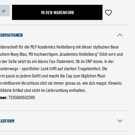
zahl: Gib den gewünschten Wert ein oder benutze die S
IN DEN WARENKORB
FORMATIONEN
eidenschaft für die MLP Academics Heidelberg mit dieser stylischen Base
ischem Navy Blau. Mit hochwertigem „Academics Heidelberg“-Stick vorn und
n der Seite setzt du ein klares Fan-Statement. Ob im SNP dome, in der
 unterwegs – sportlicher Look trifft auf starken Tragekomfort. Die
orm passt zu jedem Outfit und macht die Cap zum täglichen Must-
erstellbarem Verschluss sitzt sie immer genau so, wie du’s magst. Hinweis:
ildete Artikel sind nicht im Lieferumfang enthalten.
mer:
7325680502389
ASSFORM