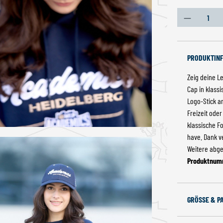
Produkt An
PRODUKTIN
Zeig deine L
Cap in klass
Logo-Stick a
Freizeit oder
klassische F
have. Dank v
Weitere abgeb
Produktnum
GRÖSSE & P