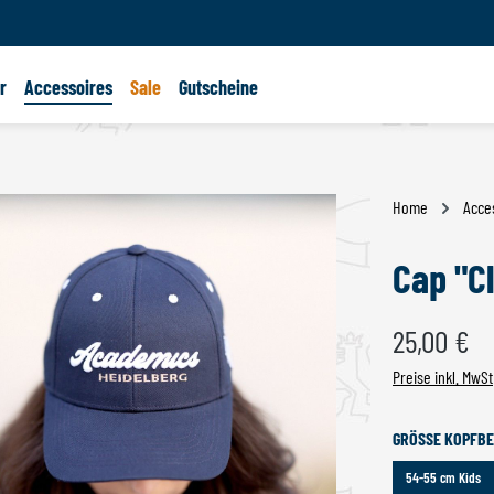
r
Accessoires
Sale
Gutscheine
Home
Acce
Cap "Cl
Regulärer Preis:
25,00 €
Preise inkl. MwSt
GRÖSSE KOPFBE
54-55 cm Kids