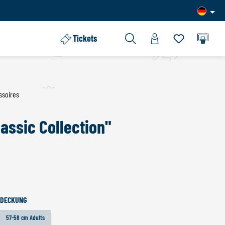
Tickets
Du hast 0 Pro
ssoires
assic Collection"
AUSWÄHLEN
DECKUNG
57-58 cm Adults