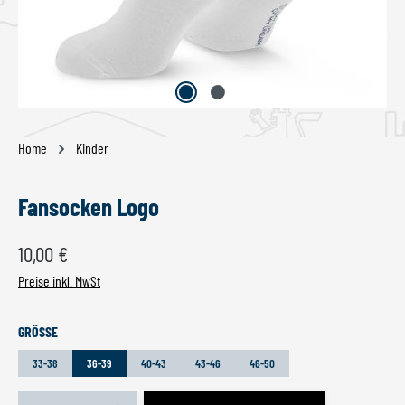
Home
Kinder
Fansocken Logo
Regulärer Preis:
10,00 €
Preise inkl. MwSt
AUSWÄHLEN
GRÖSSE
33-38
36-39
40-43
43-46
46-50