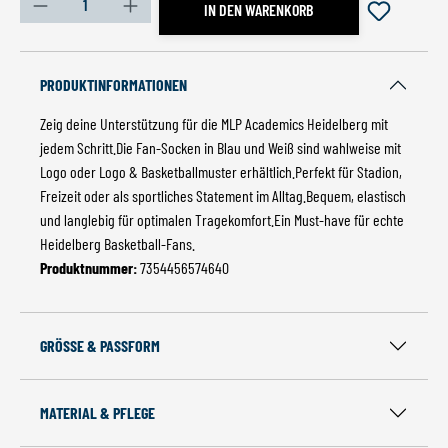
Produkt Anzahl: Gib den gewünschten Wert ein oder benutz
IN DEN WARENKORB
PRODUKTINFORMATIONEN
Zeig deine Unterstützung für die MLP Academics Heidelberg mit
jedem Schritt.Die Fan-Socken in Blau und Weiß sind wahlweise mit
Logo oder Logo & Basketballmuster erhältlich.Perfekt für Stadion,
Freizeit oder als sportliches Statement im Alltag.Bequem, elastisch
und langlebig für optimalen Tragekomfort.Ein Must-have für echte
Heidelberg Basketball-Fans.
Produktnummer:
7354456574640
GRÖSSE & PASSFORM
MATERIAL & PFLEGE