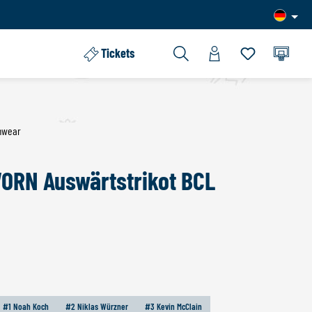
Tickets
Du hast 0 Pro
mwear
RN Auswärtstrikot BCL
HLEN
#1 Noah Koch
#2 Niklas Würzner
#3 Kevin McClain