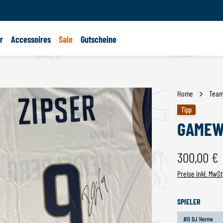
r
Accessoires
Sale
Gutscheine
Home
Tea
Tipp
GAMEWO
Regulärer Preis:
300,00 €
Preise inkl. MwSt
AUSWÄ
SPIELER
#0 DJ Horne