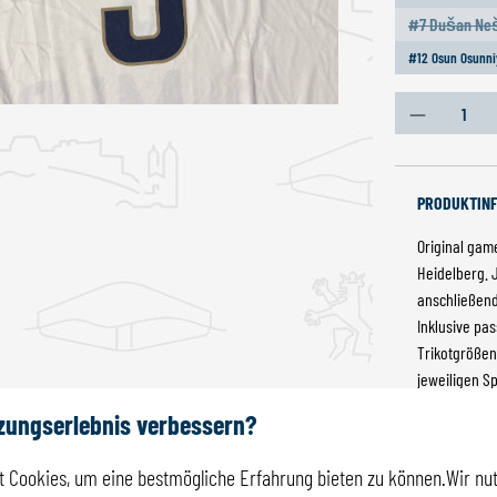
#7 Dušan Ne
(Dies
#12 Osun Osunni
Produkt An
PRODUKTIN
Original gam
Heidelberg. 
anschließend 
Inklusive pa
Trikotgrößen
jeweiligen S
unterstreiche
tzungserlebnis verbessern?
ein echtes U
Heidelberg u
 Cookies, um eine bestmögliche Erfahrung bieten zu können.Wir nut
Produktnum