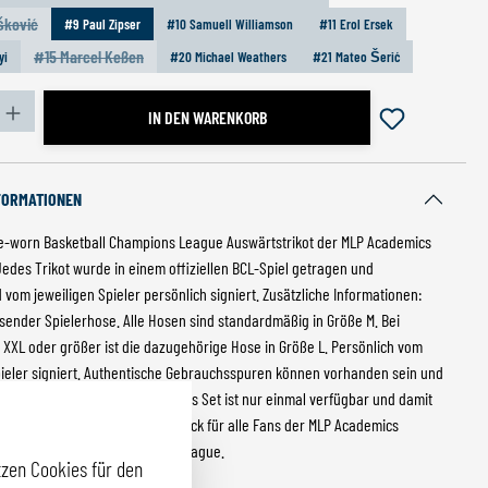
šković
#9 Paul Zipser
#10 Samuell Williamson
#11 Erol Ersek
e Option ist zurzeit nicht verfügbar.)
#15 Marcel Keßen
yi
#20 Michael Weathers
#21 Mateo Šerić
(Diese Option ist zurzeit nicht verfügbar.)
zahl: Gib den gewünschten Wert ein oder benutze die S
IN DEN WARENKORB
FORMATIONEN
e-worn Basketball Champions League Auswärtstrikot der MLP Academics
Jedes Trikot wurde in einem offiziellen BCL-Spiel getragen und
vom jeweiligen Spieler persönlich signiert. Zusätzliche Informationen:
ssender Spielerhose. Alle Hosen sind standardmäßig in Größe M. Bei
 XXL oder größer ist die dazugehörige Hose in Größe L. Persönlich vom
pieler signiert. Authentische Gebrauchsspuren können vorhanden sein und
n die Echtheit des Trikots. Jedes Set ist nur einmal verfügbar und damit
nikat. Ein exklusives Sammlerstück für alle Fans der MLP Academics
nd der Basketball Champions League.
zen Cookies für den
mer:
10091.12