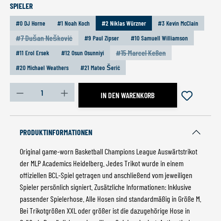
AUSWÄHLEN
SPIELER
#0 DJ Horne
#1 Noah Koch
#2 Niklas Würzner
#3 Kevin McClain
#7 Dušan Nešković
#9 Paul Zipser
#10 Samuell Williamson
(Diese Option ist zurzeit nicht verfügbar.)
#15 Marcel Keßen
#11 Erol Ersek
#12 Osun Osunniyi
(Diese Option ist zurzeit nicht ve
#20 Michael Weathers
#21 Mateo Šerić
Produkt Anzahl: Gib den gewünschten Wert ein oder benutz
IN DEN WARENKORB
PRODUKTINFORMATIONEN
Original game-worn Basketball Champions League Auswärtstrikot
der MLP Academics Heidelberg. Jedes Trikot wurde in einem
offiziellen BCL-Spiel getragen und anschließend vom jeweiligen
Spieler persönlich signiert. Zusätzliche Informationen: Inklusive
passender Spielerhose. Alle Hosen sind standardmäßig in Größe M.
Bei Trikotgrößen XXL oder größer ist die dazugehörige Hose in