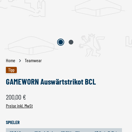
Home
Teamwear
Tipp
GAMEWORN Auswärtstrikot BCL
Regulärer Preis:
200,00 €
Preise inkl. MwSt
AUSWÄHLEN
SPIELER