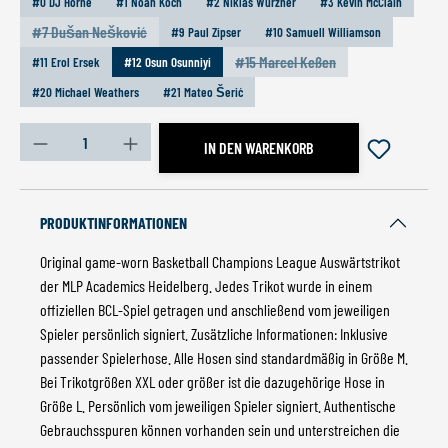
#0 DJ Horne
#1 Noah Koch
#2 Niklas Würzner
#3 Kevin McClain
#7 Dušan Nešković
#9 Paul Zipser
#10 Samuell Williamson
(Diese Option ist zurzeit nicht verfügbar.)
#15 Marcel Keßen
#11 Erol Ersek
#12 Osun Osunniyi
(Diese Option ist zurzeit nicht ve
#20 Michael Weathers
#21 Mateo Šerić
Produkt Anzahl: Gib den gewünschten Wert ein oder benutz
IN DEN WARENKORB
PRODUKTINFORMATIONEN
Original game-worn Basketball Champions League Auswärtstrikot
der MLP Academics Heidelberg. Jedes Trikot wurde in einem
offiziellen BCL-Spiel getragen und anschließend vom jeweiligen
Spieler persönlich signiert. Zusätzliche Informationen: Inklusive
passender Spielerhose. Alle Hosen sind standardmäßig in Größe M.
Bei Trikotgrößen XXL oder größer ist die dazugehörige Hose in
Größe L. Persönlich vom jeweiligen Spieler signiert. Authentische
Gebrauchsspuren können vorhanden sein und unterstreichen die