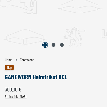
Home
Teamwear
Tipp
GAMEWORN Heimtrikot BCL
Regulärer Preis:
300,00 €
Preise inkl. MwSt