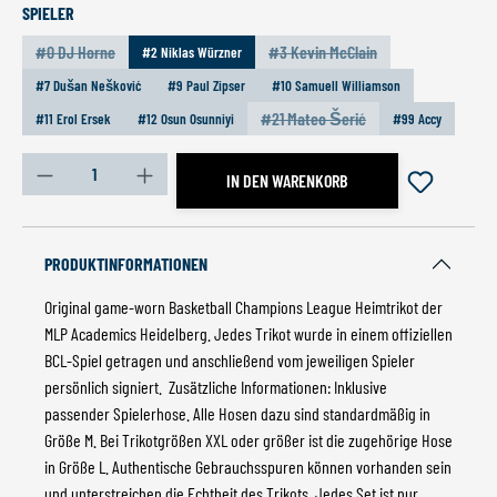
AUSWÄHLEN
SPIELER
#0 DJ Horne
#3 Kevin McClain
#2 Niklas Würzner
(Diese Option ist zurzeit nicht verfügbar.)
(Diese Option ist zurzeit nicht v
#7 Dušan Nešković
#9 Paul Zipser
#10 Samuell Williamson
#21 Mateo Šerić
#11 Erol Ersek
#12 Osun Osunniyi
#99 Accy
(Diese Option ist zurzeit nicht ver
Produkt Anzahl: Gib den gewünschten Wert ein oder benutz
IN DEN WARENKORB
PRODUKTINFORMATIONEN
Original game-worn Basketball Champions League Heimtrikot der
MLP Academics Heidelberg. Jedes Trikot wurde in einem offiziellen
BCL-Spiel getragen und anschließend vom jeweiligen Spieler
persönlich signiert. Zusätzliche Informationen: Inklusive
passender Spielerhose. Alle Hosen dazu sind standardmäßig in
Größe M. Bei Trikotgrößen XXL oder größer ist die zugehörige Hose
in Größe L. Authentische Gebrauchsspuren können vorhanden sein
und unterstreichen die Echtheit des Trikots. Jedes Set ist nur