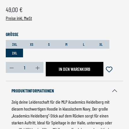
Regulärer Preis:
49,00 €
Preise inkl. MwSt
AUSWÄHLEN
GRÖSSE
3XL
XS
S
M
L
XL
2XL
Produkt Anzahl: Gib den gewünschten Wert ein oder benutz
IN DEN WARENKORB
PRODUKTINFORMATIONEN
Zeig deine Leidenschaft für die MLP Academics Heidelberg mit
diesem hochwertigen Hoodie in klassischem Navy. Der große
„Academics Heidelberg“-Stick auf dem Rücken sorgt für einen
starken Auftritt. Ideal für Spieltage in der Halle, unterwegs oder