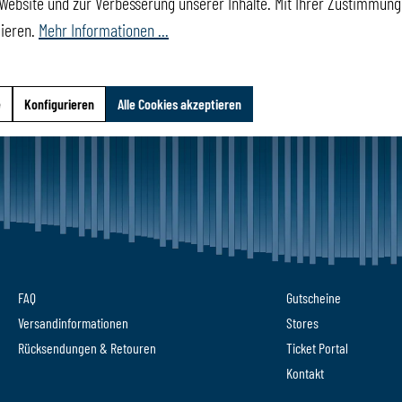
Website und zur Verbesserung unserer Inhalte. Mit Ihrer Zustimmung 
mieren.
Mehr Informationen ...
MATERIAL &
e
Konfigurieren
Alle Cookies akzeptieren
FAQ
Gutscheine
Versandinformationen
Stores
Rücksendungen & Retouren
Ticket Portal
Kontakt