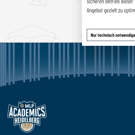
sicheren Betrieb dieser 
Angebot gezielt zu opti
Nur technisch notwendig