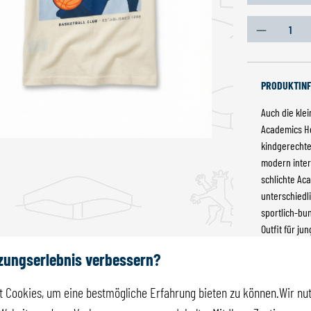
Produkt An
PRODUKTIN
Auch die klei
Academics Hei
kindgerechte
modern inter
schlichte Ac
unterschiedl
sportlich-bun
Outfit für j
Produktnum
tzungserlebnis verbessern?
 Cookies, um eine bestmögliche Erfahrung bieten zu können.Wir nut
GRÖSSE & P