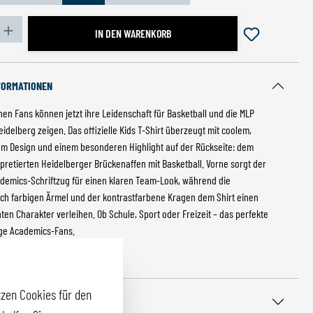
zahl: Gib den gewünschten Wert ein oder benutze die S
IN DEN WARENKORB
FORMATIONEN
nen Fans können jetzt ihre Leidenschaft für Basketball und die MLP
delberg zeigen. Das offizielle Kids T-Shirt überzeugt mit coolem,
m Design und einem besonderen Highlight auf der Rückseite: dem
pretierten Heidelberger Brückenaffen mit Basketball. Vorne sorgt der
ademics-Schriftzug für einen klaren Team-Look, während die
ich farbigen Ärmel und der kontrastfarbene Kragen dem Shirt einen
ten Charakter verleihen. Ob Schule, Sport oder Freizeit – das perfekte
unge Academics-Fans.
mer:
7325680502761
zen Cookies für den
ASSFORM