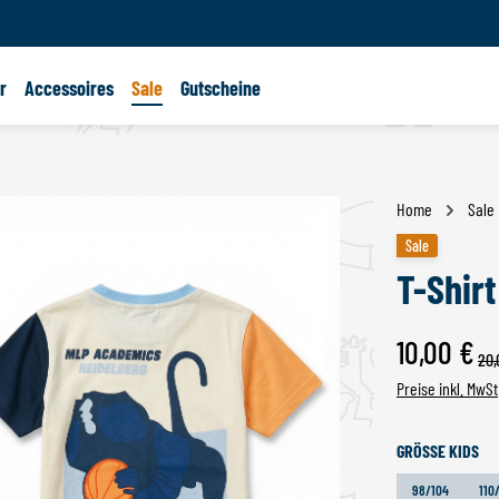
r
Accessoires
Sale
Gutscheine
Home
Sale
Sale
Sale
T-Shir
Verkaufspreis:
10,00 €
Regu
20,
Preise inkl. MwSt
AU
GRÖSSE KIDS
98/104
110