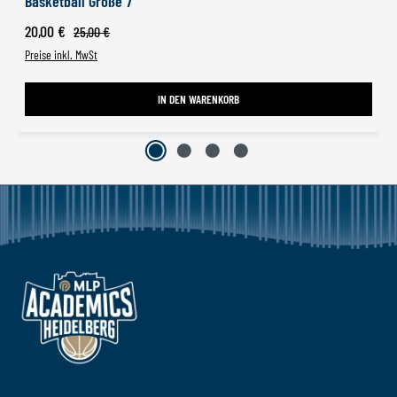
Basketball Größe 7
Verkaufspreis:
20,00 €
Regulärer Preis:
25,00 €
Preise inkl. MwSt
IN DEN WARENKORB