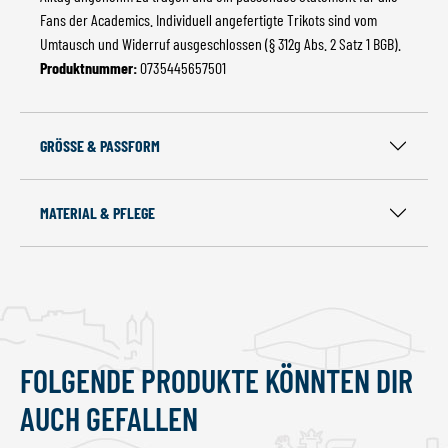
Fans der Academics. Individuell angefertigte Trikots sind vom
Umtausch und Widerruf ausgeschlossen (§ 312g Abs. 2 Satz 1 BGB).
Produktnummer:
0735445657501
GRÖSSE & PASSFORM
MATERIAL & PFLEGE
1234
1234
1234
FOLGENDE PRODUKTE KÖNNTEN DIR
Produktgalerie überspringen
AUCH GEFALLEN