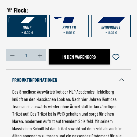
Flock:
OHNE
SPIELER
INDIVIDUELL
+ 0,00 €
+ 5,00 €
+ 5,00 €
Produkt Anzahl: Gib den gewünschten Wert ein oder benutz
IN DEN WARENKORB
PRODUKTINFORMATIONEN
Das ärmellose Auswärtstrikot der MLP Academics Heidelberg
knüpft an den klassischen Look an: Nach vier Jahren läuft das
Team auch auswärts wieder ohne Ärmel statt im kurzärmligen
Trikot auf. Das Trikot ist in Weiß gehalten und sorgt für einen
klaren, modernen Auftritt auf fremdem Spielfeld. Mit seinem
klassischen Schnitt ist das Trikot sowohl auf dem Feld als auch im
Alltag angenehm zu tragen und ein passendes Statement für alle