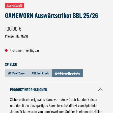
Ausverkauft
GAMEWORN Auswärtstrikot BBL 25/26
Regulärer Preis:
100,00 €
Preise inkl. MwSt
Nicht mehr verfügbar
AUSWÄHLEN
SPIELER
#43 Eric Reed Jr.
#9 Paul Zipser
#11 Erol Ersek
(Diese Option ist zurzeit nicht verfüg
PRODUKTINFORMATIONEN
Sichere dir ein originales Gameworn Auswärtstrikot der Saison
und damit ein einzigartiges Sammlerstück direkt vom Spielfeld.
Jedes Trikot wurde von dem jeweiligen Spieler in einem offiziellen