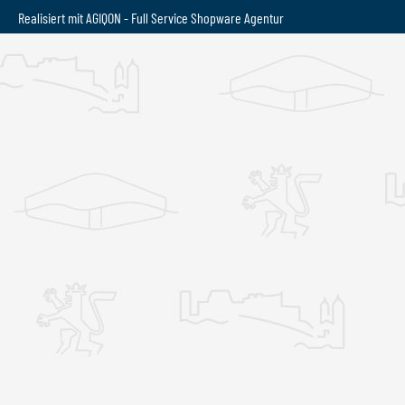
Realisiert mit AGIQON - Full Service
Shopware Agentur