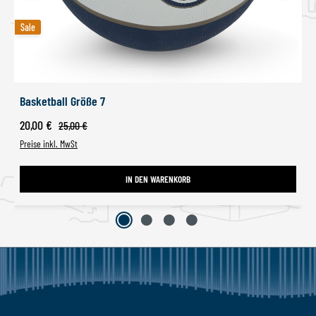
Sale
Sale
Basketball Größe 7
Verkaufspreis:
20,00 €
Regulärer Preis:
25,00 €
Preise inkl. MwSt
IN DEN WARENKORB