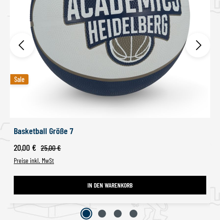
Sale
Sale
Basketball Größe 7
Verkaufspreis:
20,00 €
Regulärer Preis:
25,00 €
Preise inkl. MwSt
IN DEN WARENKORB