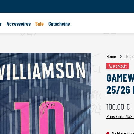
r
Accessoires
Sale
Gutscheine
Home
Tea
Ausverkauft
GAMEWO
25/26 
Regulärer Preis:
100,00 €
Preise inkl. MwSt
Nicht mehr v