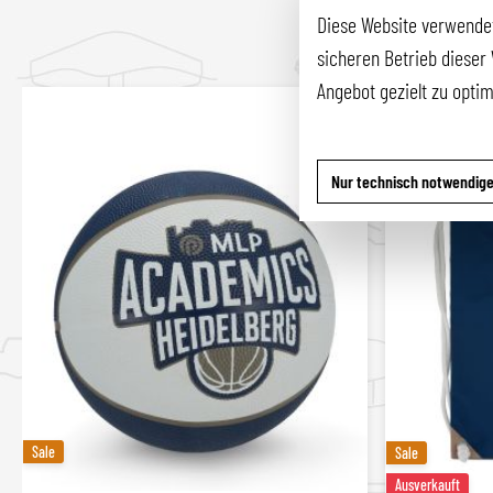
Diese Website verwendet
sicheren Betrieb dieser 
Produktgalerie überspringen
Angebot gezielt zu opti
Nur technisch notwendig
Sale
Sale
Sale
Sale
Ausverkauft