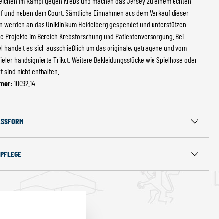
Zeichen im Kampf gegen Krebs und machen das Jersey zu einem echten
f und neben dem Court. Sämtliche Einnahmen aus dem Verkauf dieser
n werden an das Uniklinikum Heidelberg gespendet und unterstützen
ge Projekte im Bereich Krebsforschung und Patientenversorgung. Bei
el handelt es sich ausschließlich um das originale, getragene und vom
pieler handsignierte Trikot. Weitere Bekleidungsstücke wie Spielhose oder
t sind nicht enthalten.
mer:
10092.14
ASSFORM
 PFLEGE