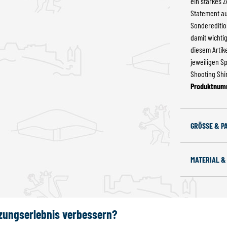
ein starkes 
Statement au
Sondereditio
damit wichti
diesem Artik
jeweiligen S
Shooting Shir
Produktnum
GRÖSSE & P
MATERIAL &
tzungserlebnis verbessern?
UCH GEFALLEN