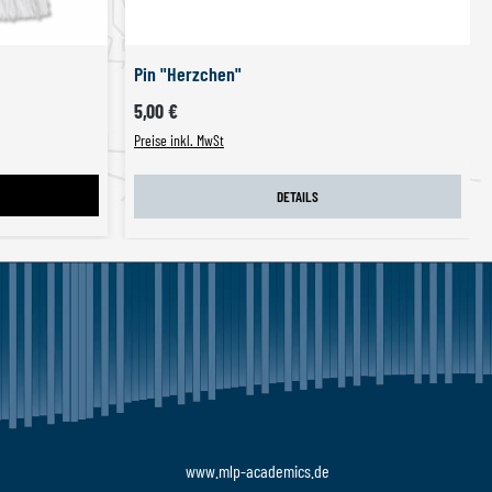
Pin "Herzchen"
Regulärer Preis:
5,00 €
Preise inkl. MwSt
DETAILS
www.mlp-academics.de