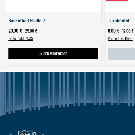
Basketball Größe 7
Turnbeutel
Verkaufspreis:
Verkaufspreis:
20,00 €
Regulärer Preis:
6,00 €
Regulärer 
25,00 €
12,00 €
Preise inkl. MwSt
Preise inkl. MwSt
IN DEN WARENKORB