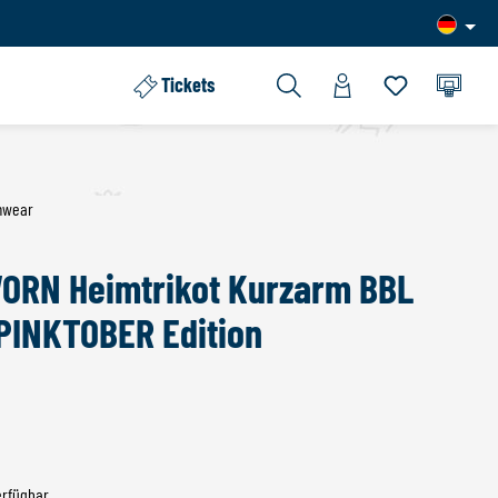
Tickets
Du hast 0 Pro
mwear
RN Heimtrikot Kurzarm BBL
PINKTOBER Edition
erfügbar