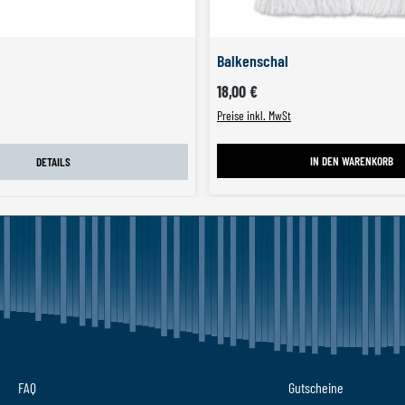
Balkenschal
Regulärer Preis:
Preis:
18,00 €
Preise inkl. MwSt
IN DEN WARENKORB
DETAILS
FAQ
Gutscheine