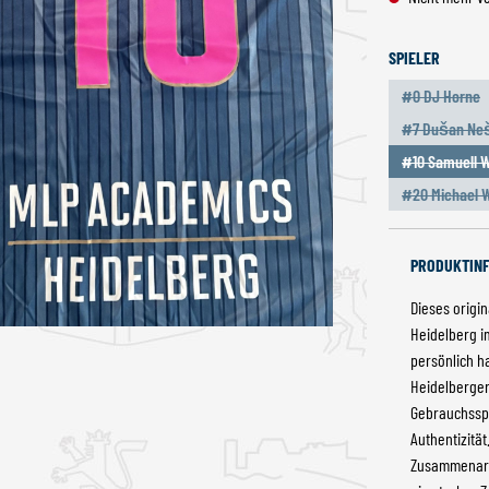
AUSWÄ
SPIELER
#0 DJ Horne
(Diese Op
#7 Dušan Ne
(Dies
#10 Samuell W
(Di
#20 Michael 
(Di
PRODUKTIN
Dieses origi
Heidelberg i
persönlich ha
Heidelberger 
Gebrauchsspu
Authentizitä
Zusammenarbe