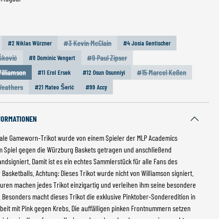
HLEN
#3 Kevin McClain
#2 Niklas Würzner
#4 Josia Gentischer
tion ist zurzeit nicht verfügbar.)
(Diese Option ist zurzeit nicht verfügbar.)
šković
#9 Paul Zipser
#8 Dominic Vengert
e Option ist zurzeit nicht verfügbar.)
(Diese Option ist zurzeit nicht verfügbar.)
illiamson
#15 Marcel Keßen
#11 Erol Ersek
#12 Osun Osunniyi
ese Option ist zurzeit nicht verfügbar.)
(Diese Option ist zurzei
Weathers
#21 Mateo Šerić
#99 Accy
ese Option ist zurzeit nicht verfügbar.)
FORMATIONEN
nale Gameworn-Trikot wurde von einem Spieler der MLP Academics
m Spiel gegen die Würzburg Baskets getragen und anschließend
ndsigniert. Damit ist es ein echtes Sammlerstück für alle Fans des
Basketballs. Achtung: Dieses Trikot wurde nicht von Williamson signiert.
ren machen jedes Trikot einzigartig und verleihen ihm seine besondere
t. Besonders macht dieses Trikot die exklusive Pinktober-Sonderedition in
it mit Pink gegen Krebs. Die auffälligen pinken Frontnummern setzen