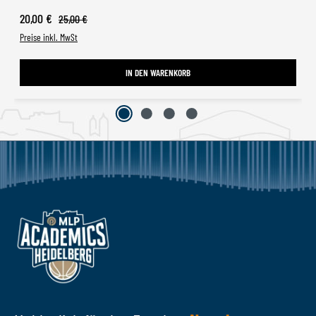
Verkaufspreis:
20,00 €
Regulärer Preis:
25,00 €
Preise inkl. MwSt
IN DEN WARENKORB