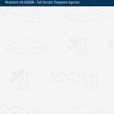
Realisiert mit AGIQON - Full Service
Shopware Agentur