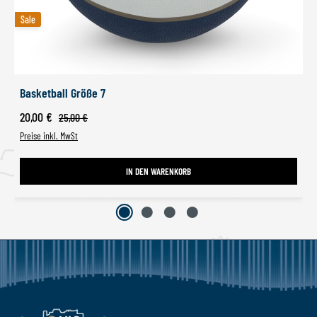
Sale
Sale
Basketball Größe 7
Verkaufspreis:
20,00 €
Regulärer Preis:
25,00 €
Preise inkl. MwSt
IN DEN WARENKORB