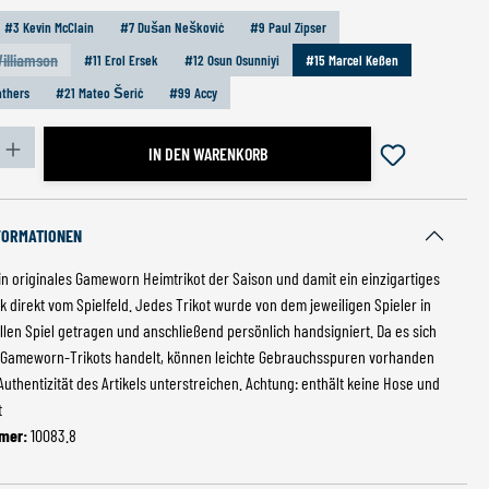
#3 Kevin McClain
#7 Dušan Nešković
#9 Paul Zipser
illiamson
#11 Erol Ersek
#12 Osun Osunniyi
#15 Marcel Keßen
ese Option ist zurzeit nicht verfügbar.)
athers
#21 Mateo Šerić
#99 Accy
zahl: Gib den gewünschten Wert ein oder benutze die S
IN DEN WARENKORB
FORMATIONEN
ein originales Gameworn Heimtrikot der Saison und damit ein einzigartiges
 direkt vom Spielfeld. Jedes Trikot wurde von dem jeweiligen Spieler in
ellen Spiel getragen und anschließend persönlich handsigniert. Da es sich
 Gameworn-Trikots handelt, können leichte Gebrauchsspuren vorhanden
 Authentizität des Artikels unterstreichen. Achtung: enthält keine Hose und
t
mer:
10083.8