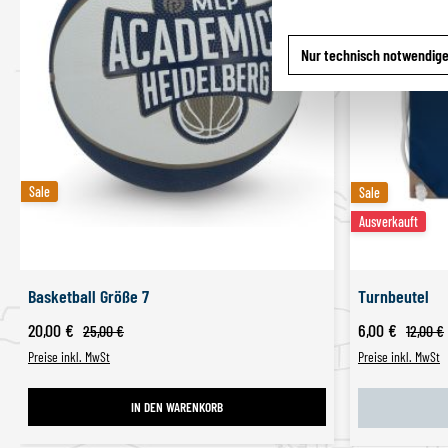
Nur technisch notwendig
Sale
Sale
Sale
Sale
Ausverkauft
Basketball Größe 7
Turnbeutel
Verkaufspreis:
Verkaufspreis:
20,00 €
Regulärer Preis:
6,00 €
Regulärer 
25,00 €
12,00 €
Preise inkl. MwSt
Preise inkl. MwSt
IN DEN WARENKORB