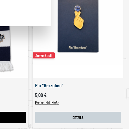
Ausverkauft
Pin "Herzchen"
Regulärer Preis:
5,00 €
Preise inkl. MwSt
DETAILS