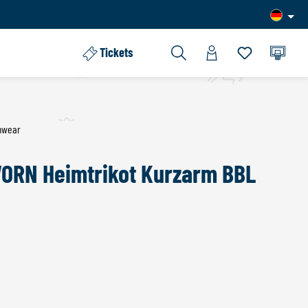
Tickets
Du hast 0 Pro
mwear
RN Heimtrikot Kurzarm BBL
HLEN