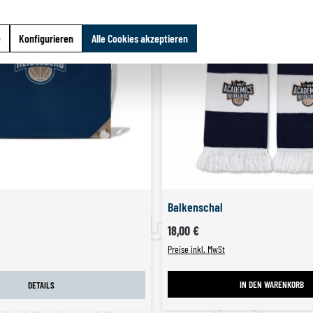
e
Konfigurieren
Alle Cookies akzeptieren
Balkenschal
Regulärer Preis:
Preis:
18,00 €
Preise inkl. MwSt
IN DEN WARENKORB
DETAILS