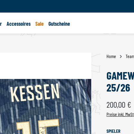
r
Accessoires
Sale
Gutscheine
Home
Tea
GAMEWO
25/26
Regulärer Preis:
200,00 €
Preise inkl. MwSt
AUSWÄ
SPIELER