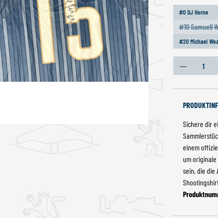
#0 DJ Horne
#10 Samuell W
(Di
#20 Michael We
Produkt An
PRODUKTIN
Sichere dir 
Sammlerstück
einem offizi
um originale
sein, die die
Shootingshir
Produktnum