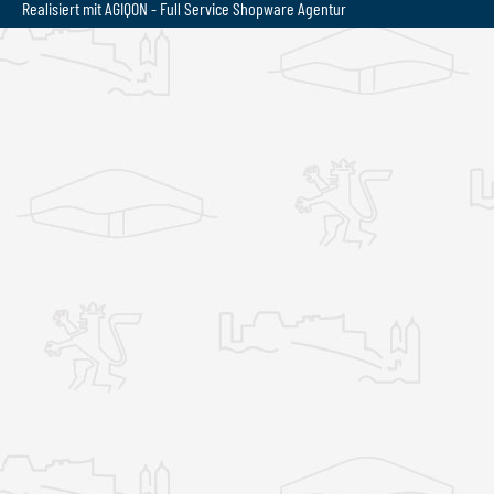
Realisiert mit AGIQON - Full Service
Shopware Agentur