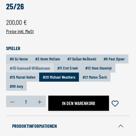
25/26
Regulärer Preis:
200,00 €
Preise inkl. MwSt
AUSWÄHLEN
SPIELER
#0 DJ Horne
#3 Kevin McClain
#7 Dušan Nešković
#9 Paul Zipser
#10 Samuell Williamson
#11 Erol Ersek
#12 Osun Osunniyi
(Diese Option ist zurzeit nicht verfügbar.)
#15 Marcel Keßen
#20 Michael Weathers
#21 Mateo Šerić
#99 Accy
Produkt Anzahl: Gib den gewünschten Wert ein oder benutz
IN DEN WARENKORB
PRODUKTINFORMATIONEN