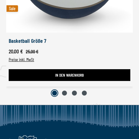
Sale
Sale
Basketball Größe 7
Verkaufspreis:
20,00 €
Regulärer Preis:
25,00 €
Preise inkl. MwSt
IN DEN WARENKORB